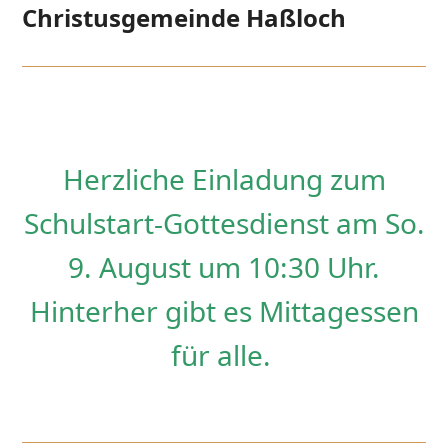
Open
Close
Skip
Christusgemeinde Haßloch
to
mobile
mobile
content
menu
menu
Herzliche Einladung zum
Schulstart-Gottesdienst am So.
9. August um 10:30 Uhr.
Hinterher gibt es Mittagessen
für alle.