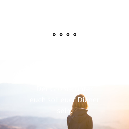
Der Größte unter
euch soll euer Diener
sein.