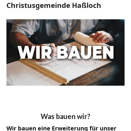
Open
Close
Skip
Christusgemeinde Haßloch
to
mobile
mobile
content
menu
menu
Was bauen wir?
Wir bauen eine Erweiterung für unser