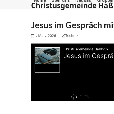
Home
Über uns
Neubau
Gruppe
Skip
Christusgemeinde Haß
to
content
Jesus im Gespräch mi
1. März 2026
Technik