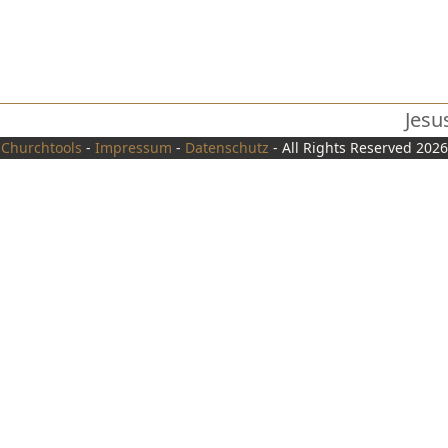
Jesu
Näch
Churchtools
-
Impressum
-
Datenschutz
- All Rights Reserved 2026
Beit